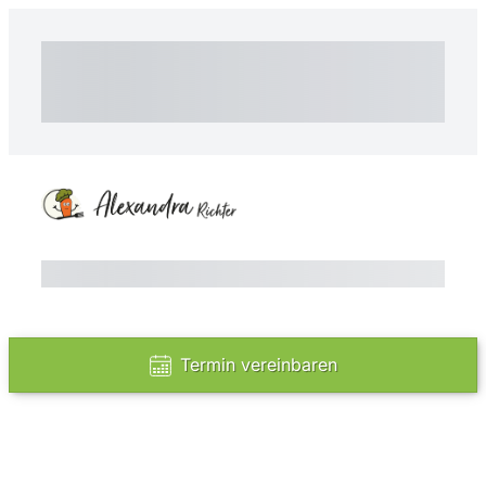
Subtotal
Ratenzahlungen insgesamt
Anzahlung
Total
Total Due
Today
Zwischensumme
Test
Offener Betrag
Jetzt kaufen
Termin vereinbaren